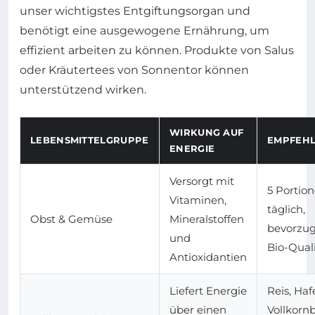
unser wichtigstes Entgiftungsorgan und
benötigt eine ausgewogene Ernährung, um
effizient arbeiten zu können. Produkte von Salus
oder Kräutertees von Sonnentor können
unterstützend wirken.
WIRKUNG AUF
LEBENSMITTELGRUPPE
EMPFEH
ENERGIE
Versorgt mit
5 Portio
Vitaminen,
täglich,
Obst & Gemüse
Mineralstoffen
bevorzug
und
Bio-Qual
Antioxidantien
Liefert Energie
Reis, Haf
über einen
Vollkorn