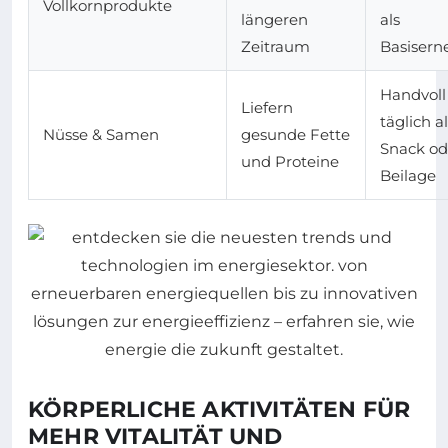
Vollkornprodukte
längeren
als
Zeitraum
Basisern
Handvoll
Liefern
täglich a
Nüsse & Samen
gesunde Fette
Snack od
und Proteine
Beilage
KÖRPERLICHE AKTIVITÄTEN FÜR
MEHR VITALITÄT UND