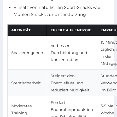
Einsatz von natürlichen Sport-Snacks wie
Mühlen Snacks zur Unterstützung
AKTIVITÄT
EFFEKT AUF ENERGIE
EMPFEH
10 Minu
Verbessert
täglich, 
Spazierengehen
Durchblutung und
in der
Konzentration
Mittags
Steigert den
Stunden
Stehtischarbeit
Energiefluss und
Verwen
reduziert Müdigkeit
im Büro
Fördert
Moderates
3-5 Mal 
Endorphinproduktion
Training
Woche
und Schlafqualität