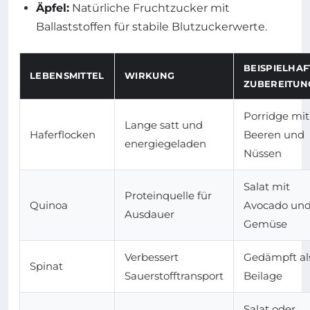
Äpfel:
Natürliche Fruchtzucker mit
Ballaststoffen für stabile Blutzuckerwerte.
BEISPIELHAF
LEBENSMITTEL
WIRKUNG
ZUBEREITUN
Porridge mit
Lange satt und
Haferflocken
Beeren und
energiegeladen
Nüssen
Salat mit
Proteinquelle für
Quinoa
Avocado un
Ausdauer
Gemüse
Verbessert
Gedämpft al
Spinat
Sauerstofftransport
Beilage
Salat oder