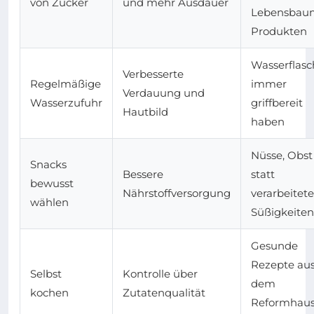
von Zucker
und mehr Ausdauer
Lebensbau
Produkten
Wasserflasc
Verbesserte
Regelmäßige
immer
Verdauung und
Wasserzufuhr
griffbereit
Hautbild
haben
Nüsse, Obst
Snacks
Bessere
statt
bewusst
Nährstoffversorgung
verarbeitete
wählen
Süßigkeiten
Gesunde
Rezepte au
Selbst
Kontrolle über
dem
kochen
Zutatenqualität
Reformhaus