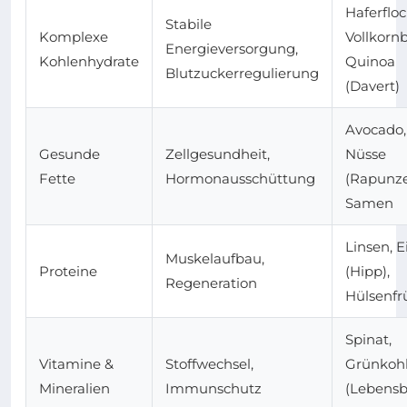
Haferfloc
Stabile
Komplexe
Vollkornb
Energieversorgung,
Kohlenhydrate
Quinoa
Blutzuckerregulierung
(Davert)
Avocado,
Gesunde
Zellgesundheit,
Nüsse
Fette
Hormonausschüttung
(Rapunze
Samen
Linsen, E
Muskelaufbau,
Proteine
(Hipp),
Regeneration
Hülsenfr
Spinat,
Vitamine &
Stoffwechsel,
Grünkoh
Mineralien
Immunschutz
(Lebens