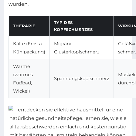
wurden.
TYP DES
THERAPIE
WIRKU
KOPFSCHMERZES
Kälte (Frosta-
Migräne,
Gefäßv
Kühlpackung)
Clusterkopfschmerz
schmer
Wärme
(warmes
Muskel
Spannungskopfschmerz
Fußbad,
durchbl
Wickel)