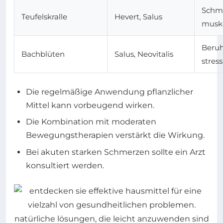
Schme
Teufelskralle
Hevert, Salus
musk
Beruh
Bachblüten
Salus, Neovitalis
stres
Die regelmäßige Anwendung pflanzlicher
Mittel kann vorbeugend wirken.
Die Kombination mit moderaten
Bewegungstherapien verstärkt die Wirkung.
Bei akuten starken Schmerzen sollte ein Arzt
konsultiert werden.