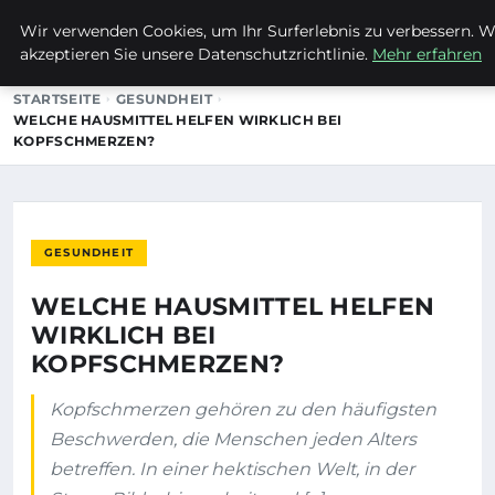
Wir verwenden Cookies, um Ihr Surferlebnis zu verbessern. We
EVET ICH WILL
akzeptieren Sie unsere Datenschutzrichtlinie.
Mehr erfahren
STARTSEITE
GESUNDHEIT
WELCHE HAUSMITTEL HELFEN WIRKLICH BEI
KOPFSCHMERZEN?
GESUNDHEIT
WELCHE HAUSMITTEL HELFEN
WIRKLICH BEI
KOPFSCHMERZEN?
Kopfschmerzen gehören zu den häufigsten
Beschwerden, die Menschen jeden Alters
betreffen. In einer hektischen Welt, in der