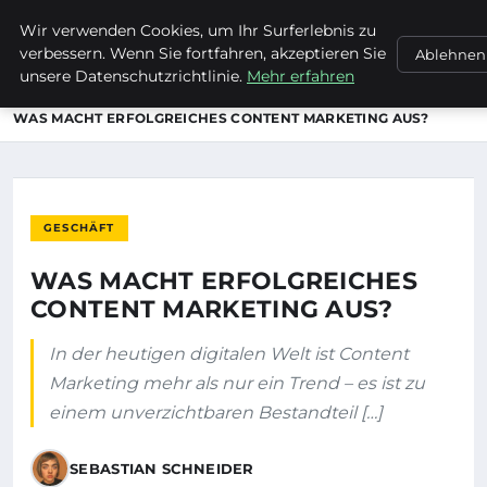
Wir verwenden Cookies, um Ihr Surferlebnis zu
EVET ICH WILL
verbessern. Wenn Sie fortfahren, akzeptieren Sie
Ablehnen
unsere Datenschutzrichtlinie.
Mehr erfahren
STARTSEITE
GESCHÄFT
WAS MACHT ERFOLGREICHES CONTENT MARKETING AUS?
GESCHÄFT
WAS MACHT ERFOLGREICHES
CONTENT MARKETING AUS?
In der heutigen digitalen Welt ist Content
Marketing mehr als nur ein Trend – es ist zu
einem unverzichtbaren Bestandteil […]
SEBASTIAN SCHNEIDER