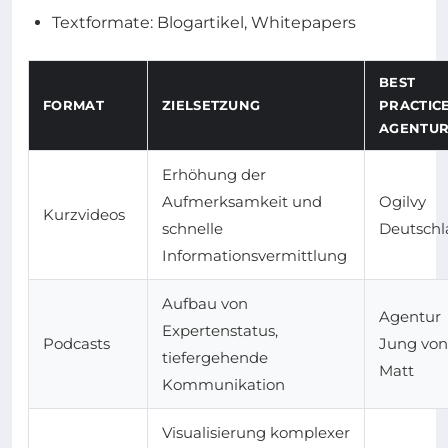
Textformate: Blogartikel, Whitepapers
BEST
FORMAT
ZIELSETZUNG
PRACTIC
AGENTU
Erhöhung der
Aufmerksamkeit und
Ogilvy
Kurzvideos
schnelle
Deutsch
Informationsvermittlung
Aufbau von
Agentur
Expertenstatus,
Podcasts
Jung von
tiefergehende
Matt
Kommunikation
Visualisierung komplexer