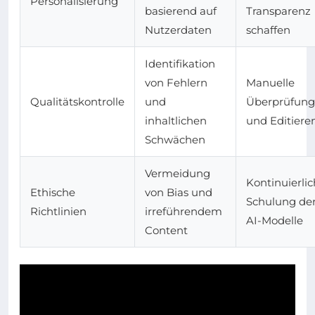
Personalisierung
basierend auf
Transparenz
Nutzerdaten
schaffen
Identifikation
von Fehlern
Manuelle
Qualitätskontrolle
und
Überprüfung
inhaltlichen
und Editiere
Schwächen
Vermeidung
Kontinuierli
Ethische
von Bias und
Schulung de
Richtlinien
irreführendem
AI-Modelle
Content