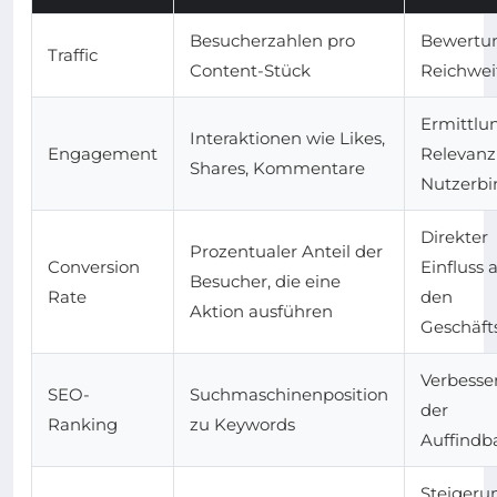
Besucherzahlen pro
Bewertu
Traffic
Content-Stück
Reichwei
Ermittlu
Interaktionen wie Likes,
Engagement
Relevanz
Shares, Kommentare
Nutzerb
Direkter
Prozentualer Anteil der
Conversion
Einfluss 
Besucher, die eine
Rate
den
Aktion ausführen
Geschäft
Verbesse
SEO-
Suchmaschinenposition
der
Ranking
zu Keywords
Auffindb
Steigeru