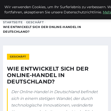
Wir verwenden Cookies, um Ihr Surferlebnis zu verbessern. W
EVET ICH WILL
fortfahren, akzeptieren Sie unsere Datenschutzrichtlinie.
Mehr
STARTSEITE
GESCHÄFT
WIE ENTWICKELT SICH DER ONLINE-HANDEL IN
DEUTSCHLAND?
GESCHÄFT
WIE ENTWICKELT SICH DER
ONLINE-HANDEL IN
DEUTSCHLAND?
Der Online-Handel in Deutschland befindet
sich in einem stetigen Wandel, der durch
technologische Innovationen, veränderte