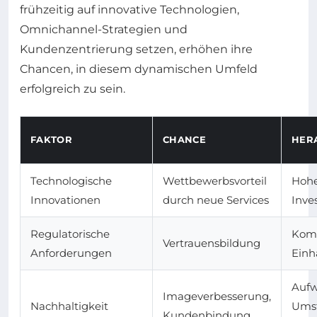
frühzeitig auf innovative Technologien,
Omnichannel-Strategien und
Kundenzentrierung setzen, erhöhen ihre
Chancen, in diesem dynamischen Umfeld
erfolgreich zu sein.
FAKTOR
CHANCE
HER
Technologische
Wettbewerbsvorteil
Hoh
Innovationen
durch neue Services
Inve
Regulatorische
Komp
Vertrauensbildung
Anforderungen
Einh
Auf
Imageverbesserung,
Nachhaltigkeit
Umst
Kundenbindung