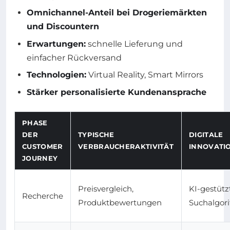
Omnichannel-Anteil bei Drogeriemärkten
und Discountern
Erwartungen:
schnelle Lieferung und
einfacher Rückversand
Technologien:
Virtual Reality, Smart Mirrors
Stärker personalisierte Kundenansprache
PHASE
DER
TYPISCHE
DIGITALE
CUSTOMER
VERBRAUCHERAKTIVITÄT
INNOVATI
JOURNEY
Preisvergleich,
KI-gestütz
Recherche
Produktbewertungen
Suchalgor