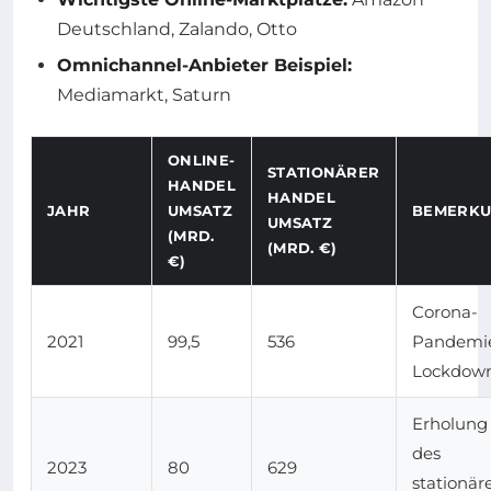
Deutschland, Zalando, Otto
Omnichannel-Anbieter Beispiel:
Mediamarkt, Saturn
ONLINE-
STATIONÄRER
HANDEL
HANDEL
JAHR
UMSATZ
BEMERK
UMSATZ
(MRD.
(MRD. €)
€)
Corona-
2021
99,5
536
Pandemie
Lockdow
Erholung
des
2023
80
629
stationär