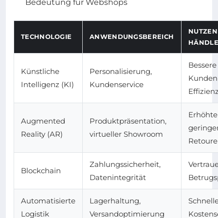
Bedeutung für Webshops
NUTZEN
TECHNOLOGIE
ANWENDUNGSBEREICH
HÄNDL
Bessere
Künstliche
Personalisierung,
Kunden
Intelligenz (KI)
Kundenservice
Effizien
Erhöhte
Augmented
Produktpräsentation,
geringe
Reality (AR)
virtueller Showroom
Retour
Zahlungssicherheit,
Vertrau
Blockchain
Datenintegrität
Betrugs
Automatisierte
Lagerhaltung,
Schnelle
Logistik
Versandoptimierung
Kosten