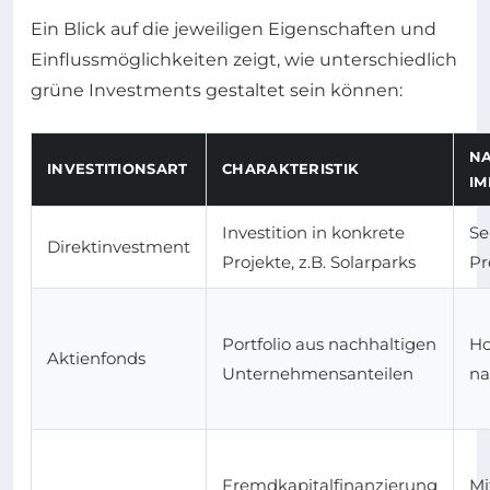
Ein Blick auf die jeweiligen Eigenschaften und
Einflussmöglichkeiten zeigt, wie unterschiedlich
grüne Investments gestaltet sein können:
NA
INVESTITIONSART
CHARAKTERISTIK
IM
Investition in konkrete
Se
Direktinvestment
Projekte, z.B. Solarparks
Pr
Portfolio aus nachhaltigen
Ho
Aktienfonds
Unternehmensanteilen
na
Fremdkapitalfinanzierung
Mi