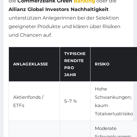
die
Commerzbank Green
Banking
oder die
Allianz Global Investors Nachhaltigkeit
unterstützen Anlegerinnen bei der Selektion
geeigneter Produkte und klären über Risiken
und Chancen auf.
TYPISCHE
RENDITE
ANLAGEKLASSE
RISIKO
PRO
JAHR
Hohe
Aktienfonds /
Schwankungen;
5–7 %
ETFs
kaum
Totalverlustrisiko
Moderate
Schwankungen;