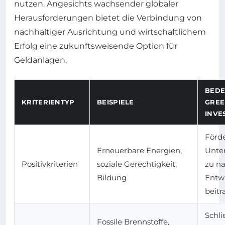
nutzen. Angesichts wachsender globaler
Herausforderungen bietet die Verbindung von
nachhaltiger Ausrichtung und wirtschaftlichem
Erfolg eine zukunftsweisende Option für
Geldanlagen.
BEDE
KRITERIENTYP
BEISPIELE
GRE
INVE
Förd
Erneuerbare Energien,
Unte
Positivkriterien
soziale Gerechtigkeit,
zu na
Bildung
Entw
beitr
Schl
Fossile Brennstoffe,