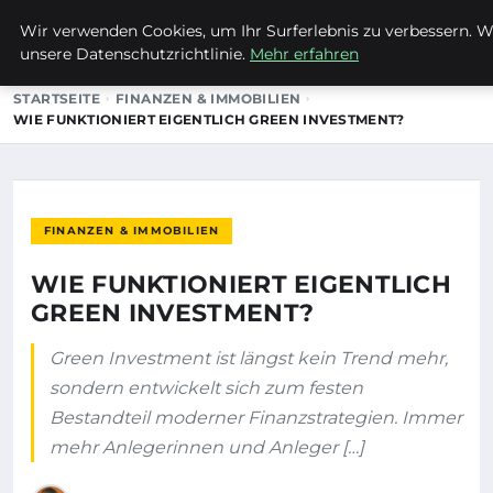
Wir verwenden Cookies, um Ihr Surferlebnis zu verbessern. We
EVET ICH WILL
unsere Datenschutzrichtlinie.
Mehr erfahren
STARTSEITE
FINANZEN & IMMOBILIEN
WIE FUNKTIONIERT EIGENTLICH GREEN INVESTMENT?
FINANZEN & IMMOBILIEN
WIE FUNKTIONIERT EIGENTLICH
GREEN INVESTMENT?
Green Investment ist längst kein Trend mehr,
sondern entwickelt sich zum festen
Bestandteil moderner Finanzstrategien. Immer
mehr Anlegerinnen und Anleger […]