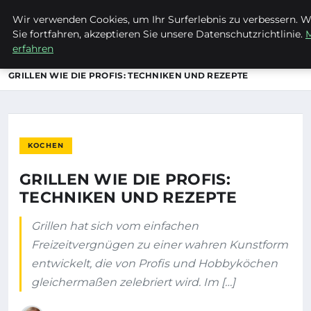
Wir verwenden Cookies, um Ihr Surferlebnis zu verbessern. 
EVET ICH WILL
Sie fortfahren, akzeptieren Sie unsere Datenschutzrichtlinie.
erfahren
STARTSEITE
KOCHEN
GRILLEN WIE DIE PROFIS: TECHNIKEN UND REZEPTE
KOCHEN
GRILLEN WIE DIE PROFIS:
TECHNIKEN UND REZEPTE
Grillen hat sich vom einfachen
Freizeitvergnügen zu einer wahren Kunstform
entwickelt, die von Profis und Hobbyköchen
gleichermaßen zelebriert wird. Im […]