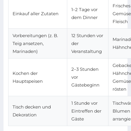
Frisches
1–2 Tage vor
Einkauf aller Zutaten
Gemüse
dem Dinner
Fleisch
Vorbereitungen (z. B.
12 Stunden vor
Marinad
Teig ansetzen,
der
Hähnch
Marinaden)
Veranstaltung
Geback
2–3 Stunden
Kochen der
Hähnche
vor
Hauptspeisen
Gemüse
Gästebeginn
rösten
1 Stunde vor
Tischwä
Tisch decken und
Eintreffen der
Blumen
Dekoration
Gäste
arrangi