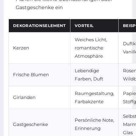
Gastgeschenke ein
DEKORATIONSELEMENT
VORTEIL
BEISP
Weiches Licht,
Duftk
Kerzen
romantische
Vanill
Atmosphäre
Lebendige
Rosen
Frische Blumen
Farben, Duft
Wild
Raumgestaltung,
Papie
Girlanden
Farbakzente
Stoff
Selb
Persönliche Note,
Gastgeschenke
Marm
Erinnerung
Glas