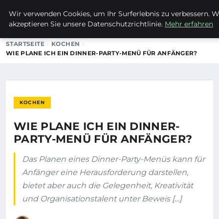
Wir verwenden Cookies, um Ihr Surferlebnis zu verbessern. We
EVET ICH WILL
akzeptieren Sie unsere Datenschutzrichtlinie.
Mehr erfahren
STARTSEITE
KOCHEN
WIE PLANE ICH EIN DINNER-PARTY-MENÜ FÜR ANFÄNGER?
KOCHEN
WIE PLANE ICH EIN DINNER-
PARTY-MENÜ FÜR ANFÄNGER?
Das Planen eines Dinner-Party-Menüs kann für
Anfänger eine Herausforderung darstellen,
bietet aber auch die Gelegenheit, Kreativität
und Organisationstalent unter Beweis […]