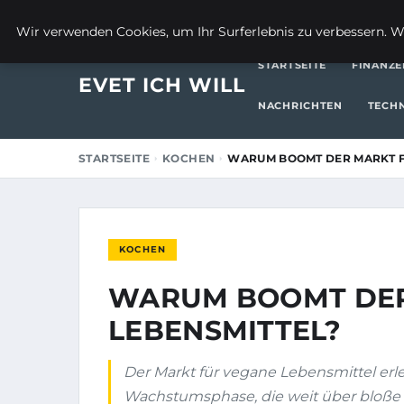
27. AUGUST 2025
Wir verwenden Cookies, um Ihr Surferlebnis zu verbessern. We
STARTSEITE
FINANZE
EVET ICH WILL
NACHRICHTEN
TECH
STARTSEITE
KOCHEN
WARUM BOOMT DER MARKT F
KOCHEN
WARUM BOOMT DER
LEBENSMITTEL?
Der Markt für vegane Lebensmittel erl
Wachstumsphase, die weit über bloße