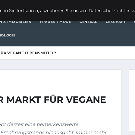
FI
nn Sie fortfahren, akzeptieren Sie unsere Datenschutzrichtlinie
N & IMMOBILIEN
FRAUEN / MODE
GENERAL
GESCHÄFT
NOLOGIE
ÜR VEGANE LEBENSMITTEL?
 MARKT FÜR VEGANE
ebt derzeit eine bemerkenswerte
 Ernährungstrends hinausgeht. Immer mehr