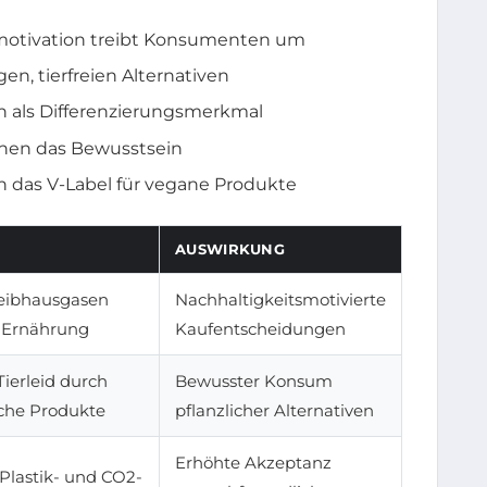
otivation treibt Konsumenten um
n, tierfreien Alternativen
n als Differenzierungsmerkmal
hen das Bewusstsein
n das V-Label für vegane Produkte
AUSWIRKUNG
reibhausgasen
Nachhaltigkeitsmotivierte
e Ernährung
Kaufentscheidungen
ierleid durch
Bewusster Konsum
ische Produkte
pflanzlicher Alternativen
Erhöhte Akzeptanz
Plastik- und CO2-