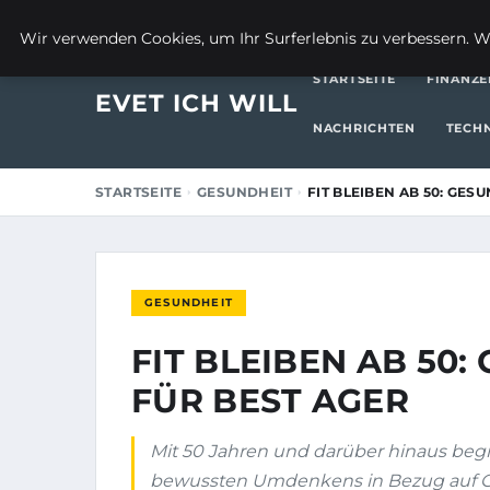
5. DEZEMBER 2025
Wir verwenden Cookies, um Ihr Surferlebnis zu verbessern. We
STARTSEITE
FINANZE
EVET ICH WILL
NACHRICHTEN
TECH
STARTSEITE
GESUNDHEIT
FIT BLEIBEN AB 50: GES
GESUNDHEIT
FIT BLEIBEN AB 50
FÜR BEST AGER
Mit 50 Jahren und darüber hinaus begi
bewussten Umdenkens in Bezug auf G