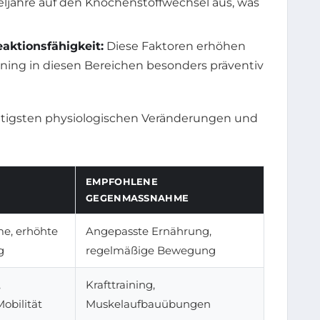
jahre auf den Knochenstoffwechsel aus, was
ktionsfähigkeit:
Diese Faktoren erhöhen
aining in diesen Bereichen besonders präventiv
chtigsten physiologischen Veränderungen und
EMPFOHLENE
GEGENMASSNAHME
e, erhöhte
Angepasste Ernährung,
g
regelmäßige Bewegung
,
Krafttraining,
obilität
Muskelaufbauübungen