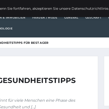
FI
nn Sie fortfahren, akzeptieren Sie unsere Datenschutzrichtlinie
N & IMMOBILIEN
FRAUEN / MODE
GENERAL
GESCHÄFT
NOLOGIE
UNDHEITSTIPPS FÜR BEST AGER
: GESUNDHEITSTIPPS
nnt für viele Menschen eine Phase des
esundheit und […]