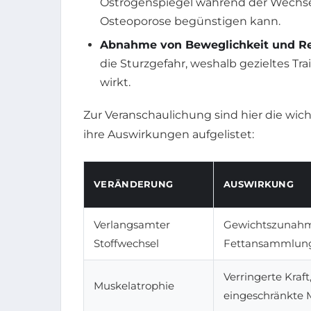
Östrogenspiegel während der Wechsel
Osteoporose begünstigen kann.
Abnahme von Beweglichkeit und Rea
die Sturzgefahr, weshalb gezieltes Tr
wirkt.
Zur Veranschaulichung sind hier die wi
ihre Auswirkungen aufgelistet:
VERÄNDERUNG
AUSWIRKUNG
Verlangsamter
Gewichtszunahm
Stoffwechsel
Fettansammlun
Verringerte Kraft
Muskelatrophie
eingeschränkte M