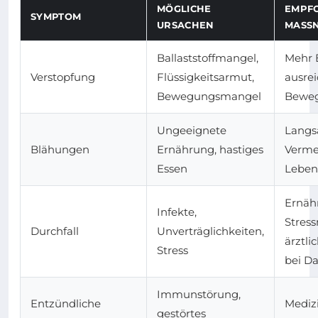
MÖGLICHE
EMPF
SYMPTOM
URSACHEN
MASSN
Ballaststoffmangel,
Mehr B
Verstopfung
Flüssigkeitsarmut,
ausrei
Bewegungsmangel
Bewe
Ungeeignete
Langs
Blähungen
Ernährung, hastiges
Verme
Essen
Leben
Ernäh
Infekte,
Stres
Durchfall
Unverträglichkeiten,
ärztl
Stress
bei D
Immunstörung,
Entzündliche
Medizi
gestörtes