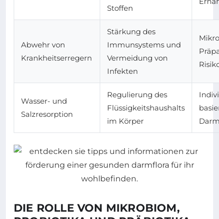
Ernä
Stoffen
Stärkung des
Mikr
Abwehr von
Immunsystems und
Präpa
Krankheitserregern
Vermeidung von
Risi
Infekten
Regulierung des
Indiv
Wasser- und
Flüssigkeitshaushalts
basie
Salzresorption
im Körper
Darm
DIE ROLLE VON MIKROBIOM,