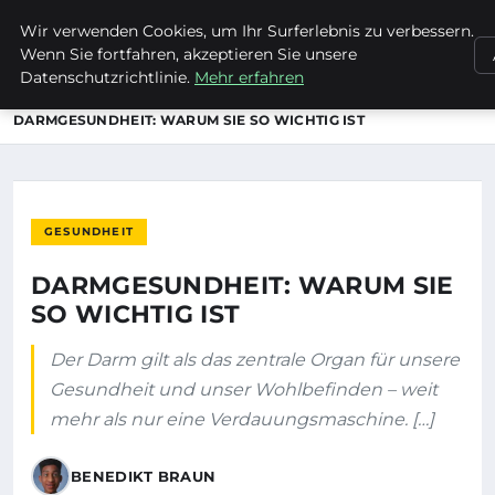
Wir verwenden Cookies, um Ihr Surferlebnis zu verbessern.
EVET ICH WILL
Wenn Sie fortfahren, akzeptieren Sie unsere
Datenschutzrichtlinie.
Mehr erfahren
STARTSEITE
GESUNDHEIT
DARMGESUNDHEIT: WARUM SIE SO WICHTIG IST
GESUNDHEIT
DARMGESUNDHEIT: WARUM SIE
SO WICHTIG IST
Der Darm gilt als das zentrale Organ für unsere
Gesundheit und unser Wohlbefinden – weit
mehr als nur eine Verdauungsmaschine. […]
BENEDIKT BRAUN