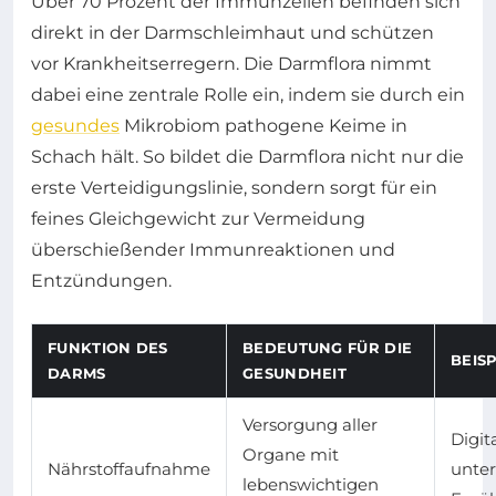
Über 70 Prozent der Immunzellen befinden sich
direkt in der Darmschleimhaut und schützen
vor Krankheitserregern. Die Darmflora nimmt
dabei eine zentrale Rolle ein, indem sie durch ein
gesundes
Mikrobiom pathogene Keime in
Schach hält. So bildet die Darmflora nicht nur die
erste Verteidigungslinie, sondern sorgt für ein
feines Gleichgewicht zur Vermeidung
überschießender Immunreaktionen und
Entzündungen.
FUNKTION DES
BEDEUTUNG FÜR DIE
BEISP
DARMS
GESUNDHEIT
Versorgung aller
Digit
Organe mit
Nährstoffaufnahme
unter
lebenswichtigen