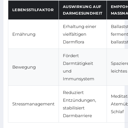
AUSWIRKUNG AUF
EMPFO
LEBENSSTILFAKTOR
DARMGESUNDHEIT
MASSNA
Erhaltung einer
Ballasts
Ernährung
vielfältigen
fermenti
Darmflora
ballasts
Fördert
Darmtätigkeit
Spazier
Bewegung
und
leichtes
Immunsystem
Reduziert
Meditat
Entzündungen,
Stressmanagement
Atemüb
stabilisiert
Schlaf
Darmbarriere