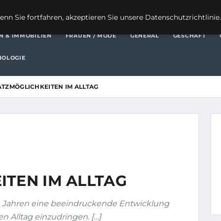
FI
nn Sie fortfahren, akzeptieren Sie unsere Datenschutzrichtlinie
N & IMMOBILIEN
FRAUEN / MODE
GENERAL
GESCHÄFT
NOLOGIE
SATZMÖGLICHKEITEN IM ALLTAG
ITEN IM ALLTAG
zten Jahren eine beeindruckende Entwicklung
en Alltag einzudringen. […]