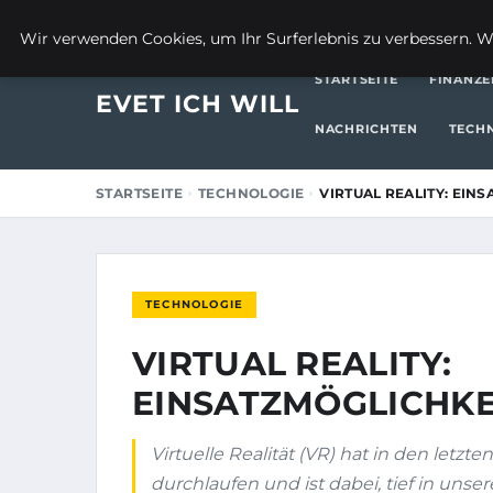
24. APRIL 2026
Wir verwenden Cookies, um Ihr Surferlebnis zu verbessern. We
STARTSEITE
FINANZE
EVET ICH WILL
NACHRICHTEN
TECH
STARTSEITE
TECHNOLOGIE
VIRTUAL REALITY: EIN
TECHNOLOGIE
VIRTUAL REALITY:
EINSATZMÖGLICHKE
Virtuelle Realität (VR) hat in den let
durchlaufen und ist dabei, tief in unser