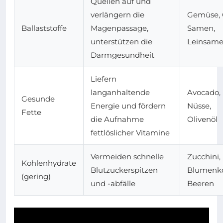
Quellen auf und
verlängern die
Gemüse, 
Ballaststoffe
Magenpassage,
Samen,
unterstützen die
Leinsam
Darmgesundheit
Liefern
langanhaltende
Avocado,
Gesunde
Energie und fördern
Nüsse,
Fette
die Aufnahme
Olivenöl
fettlöslicher Vitamine
Vermeiden schnelle
Zucchini,
Kohlenhydrate
Blutzuckerspitzen
Blumenko
(gering)
und -abfälle
Beeren