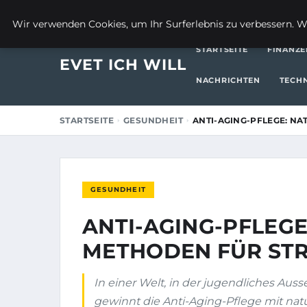
17. APRIL 2026
Wir verwenden Cookies, um Ihr Surferlebnis zu verbessern. We
STARTSEITE
FINANZE
EVET ICH WILL
NACHRICHTEN
TECH
STARTSEITE
GESUNDHEIT
ANTI-AGING-PFLEGE: N
GESUNDHEIT
ANTI-AGING-PFLEGE
METHODEN FÜR ST
In einer Welt, in der jugendliches Auss
gewinnt die Anti-Aging-Pflege mit na