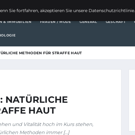
FI
nn Sie fortfahren, akzeptieren Sie unsere Datenschutzrichtlinie
N & IMMOBILIEN
FRAUEN / MODE
GENERAL
GESCHÄFT
NOLOGIE
ATÜRLICHE METHODEN FÜR STRAFFE HAUT
: NATÜRLICHE
RAFFE HAUT
ehen und Vitalität hoch im Kurs stehen,
türlichen Methoden immer […]