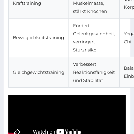
Krafttraining
Muskelmasse,
Kör
stärkt Knochen
Fördert
Gelenkgesundheit,
Yoga
Beweglichkeitstraining
verringert
Chi
Sturzrisiko
Verbessert
Bal
Gleichgewichtstraining
Reaktionsfähigkeit
Einb
und Stabilität