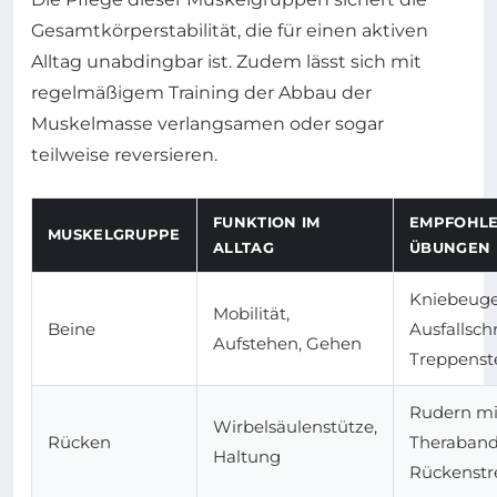
Gesamtkörperstabilität, die für einen aktiven
Alltag unabdingbar ist. Zudem lässt sich mit
regelmäßigem Training der Abbau der
Muskelmasse verlangsamen oder sogar
teilweise reversieren.
FUNKTION IM
EMPFOHL
MUSKELGRUPPE
ALLTAG
ÜBUNGEN
Kniebeuge
Mobilität,
Beine
Ausfallschr
Aufstehen, Gehen
Treppenst
Rudern mi
Wirbelsäulenstütze,
Rücken
Theraband
Haltung
Rückenstr