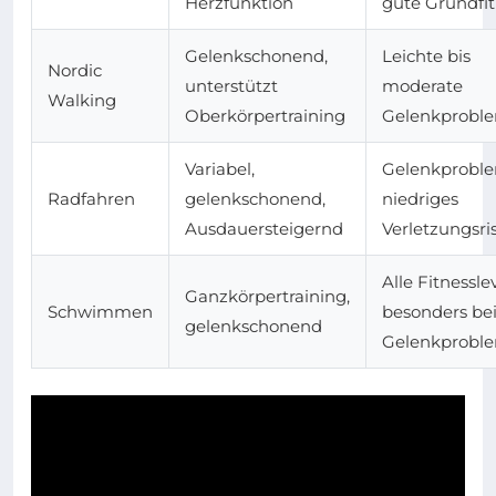
Herzfunktion
gute Grundfi
Gelenkschonend,
Leichte bis
Nordic
unterstützt
moderate
Walking
Oberkörpertraining
Gelenkprobl
Variabel,
Gelenkprobl
Radfahren
gelenkschonend,
niedriges
Ausdauersteigernd
Verletzungsri
Alle Fitnesslev
Ganzkörpertraining,
Schwimmen
besonders be
gelenkschonend
Gelenkprobl