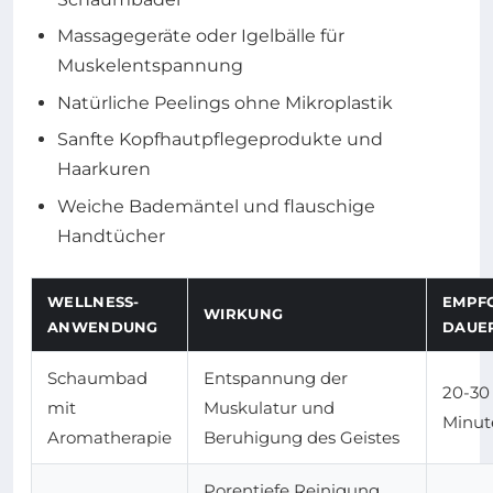
Massagegeräte oder Igelbälle für
Muskelentspannung
Natürliche Peelings ohne Mikroplastik
Sanfte Kopfhautpflegeprodukte und
Haarkuren
Weiche Bademäntel und flauschige
Handtücher
WELLNESS-
EMPF
WIRKUNG
ANWENDUNG
DAUE
Schaumbad
Entspannung der
20-30
mit
Muskulatur und
Minut
Aromatherapie
Beruhigung des Geistes
Porentiefe Reinigung